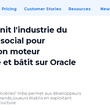
Pricing
Customer Stories
Resources
New
nit l'industrie du
social pour
son moteur
e et bâtit sur Oracle
 mobiles" Hibe permet aux développeurs
grands joueurs établis en exploitant
tructure.