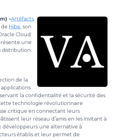
m) -
​​Artéfacts
t de
Hibe
, son
 Oracle Cloud
eprésente une
distribution
ection de la
 applications
vant la confidentialité et la sécurité des
 Cette technologie révolutionnaire
se critique en connectant leurs
tissent leur réseau d’amis en les invitant à
ux développeurs une alternative à
acteurs établis et leur permet de