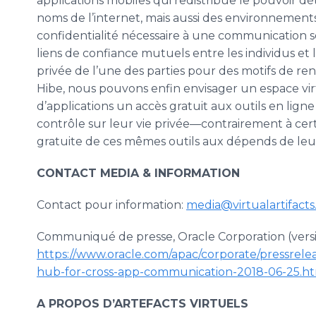
applications mobiles qui redistribue le pouvoir
noms de l’internet, mais aussi des environnements 
confidentialité nécessaire à une communication soc
liens de confiance mutuels entre les individus et 
privée de l’une des parties pour des motifs de re
Hibe, nous pouvons enfin envisager un espace virt
d’applications un accès gratuit aux outils en lign
contrôle sur leur vie privée—contrairement à certa
gratuite de ces mêmes outils aux dépends de leur
CONTACT MEDIA & INFORMATION
Contact pour information:
media@virtualartifact
Communiqué de presse, Oracle Corporation (vers
https://www.oracle.com/apac/corporate/pressrele
hub-for-cross-app-communication-2018-06-25.h
A PROPOS D’ARTEFACTS VIRTUELS