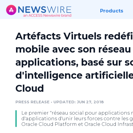
Products
Artéfacts Virtuels redéfi
mobile avec son réseau 
applications, basé sur 
d'intelligence artificiell
Cloud
PRESS RELEASE
•
UPDATED: JUN 27, 2018
Le premier "réseau social pour applications
d'applications d'unir leurs forces contre les 
Oracle Cloud Platform et Oracle Cloud Infras