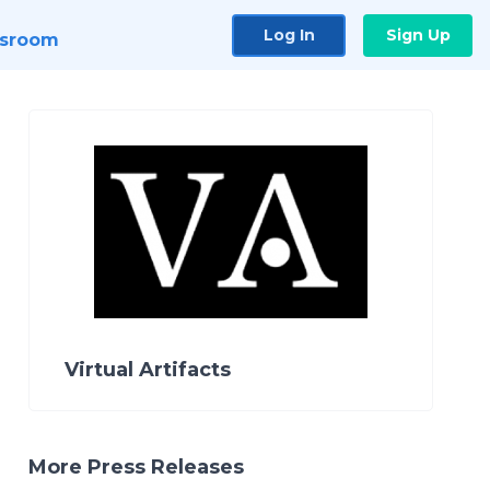
Log In
Sign Up
sroom
Virtual Artifacts
More Press Releases